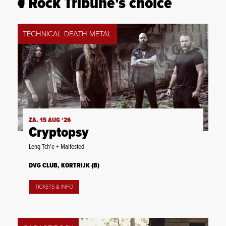
Rock Tribune's choice
TECHNICAL DEATH METAL
ZA. 15 AUG ‘26
Cryptopsy
Leng Tch'e + Malfested
DVG CLUB, KORTRIJK (B)
TICKETS & INFO