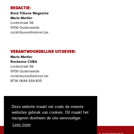
REDACTIE:
Rock Tribune Magazine
Mario Mortier
Lindestraat 56
9700 Oudenaarde
rocktribune@telenet.be
VERANTWOORDELIJKE UITGEVER:
Mario Mortier
Rockzone CVBA
Lindestraat 56
9700 Oudenaarde
rocktribune@telenet.be
BTW 0644.939.835
ABONNEMENTEN:
Filip Nollet
Deze website maakt net zoals de meeste
abonnementen@rock-tribune.com
websites gebruik van cookies. Dit maakt het
navigeren doorheen de site eenvoudiger.
Lees meer