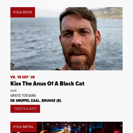
FOLK ROCK
VR. 18 SEP ‘26
Kiss The Anus Of A Black Cat
ru-is
GRATIS TOEGANG
DE SNUFFEL ZAAL, BRUGGE (B)
TICKETS & INFO
FOLK METAL