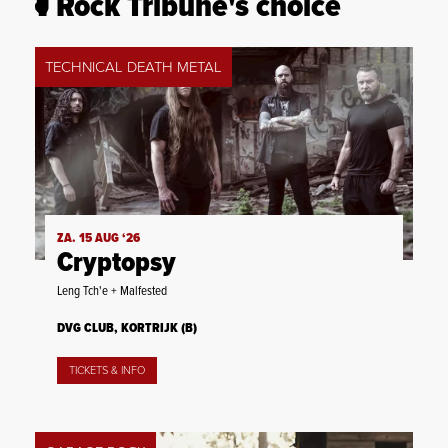
Rock Tribune's choice
TECHNICAL DEATH METAL
ZA. 15 AUG ‘26
Cryptopsy
Leng Tch'e + Malfested
DVG CLUB, KORTRIJK (B)
TICKETS & INFO