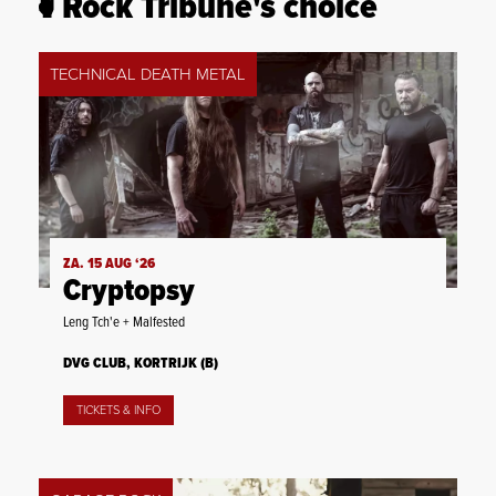
Rock Tribune's choice
TECHNICAL DEATH METAL
ZA. 15 AUG ‘26
Cryptopsy
Leng Tch'e + Malfested
DVG CLUB, KORTRIJK (B)
TICKETS & INFO