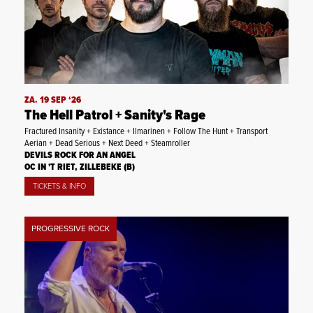
ZA. 19 SEP ‘26
The Hell Patrol + Sanity's Rage
Fractured Insanity + Existance + Ilmarinen + Follow The Hunt + Transport
Aerian + Dead Serious + Next Deed + Steamroller
DEVILS ROCK FOR AN ANGEL
OC IN 'T RIET, ZILLEBEKE (B)
TICKETS & INFO
PROGRESSIVE ROCK