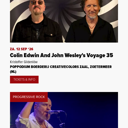
ZA. 12 SEP ‘26
Colin Edwin And John Wesley's Voyage 35
Kristoffer Gildenlöw
POPPODIUM BOERDERIJ CREATIVECOLORS ZAAL, ZOETERMEER
(NL)
TICKETS & INFO
PROGRESSIVE ROCK