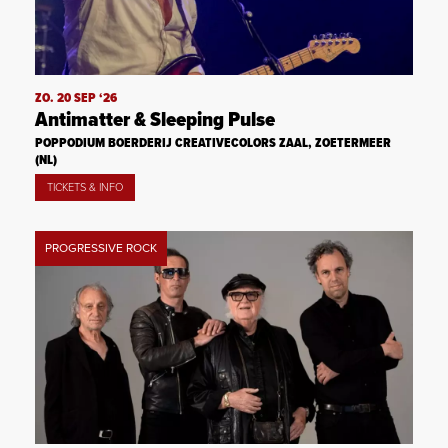
ZO. 20 SEP ‘26
Antimatter & Sleeping Pulse
POPPODIUM BOERDERIJ CREATIVECOLORS ZAAL, ZOETERMEER
(NL)
TICKETS & INFO
PROGRESSIVE ROCK