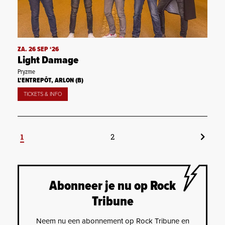
ZA. 26 SEP ‘26
Light Damage
Pryzme
L’ENTREPÔT, ARLON (B)
TICKETS & INFO
1
2
Abonneer je nu op Rock
Tribune
Neem nu een abonnement op Rock Tribune en