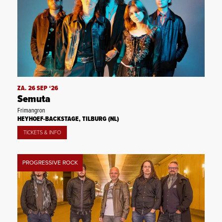
ZA. 26 SEP ‘26
Semuta
Frimangron
HEYHOEF-BACKSTAGE, TILBURG (NL)
TICKETS & INFO
PROGRESSIVE ROCK