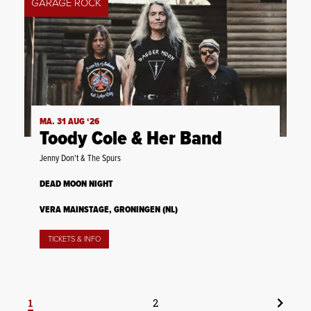
GARAGE ROCK
MA. 31 AUG ‘26
Toody Cole & Her Band
Jenny Don't & The Spurs
DEAD MOON NIGHT
VERA MAINSTAGE, GRONINGEN (NL)
TICKETS & INFO
1
2