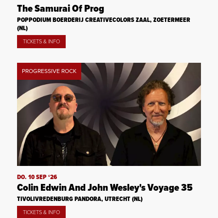
The Samurai Of Prog
POPPODIUM BOERDERIJ CREATIVECOLORS ZAAL, ZOETERMEER
(NL)
TICKETS & INFO
PROGRESSIVE ROCK
DO. 10 SEP ‘26
Colin Edwin And John Wesley's Voyage 35
TIVOLIVREDENBURG PANDORA, UTRECHT (NL)
TICKETS & INFO