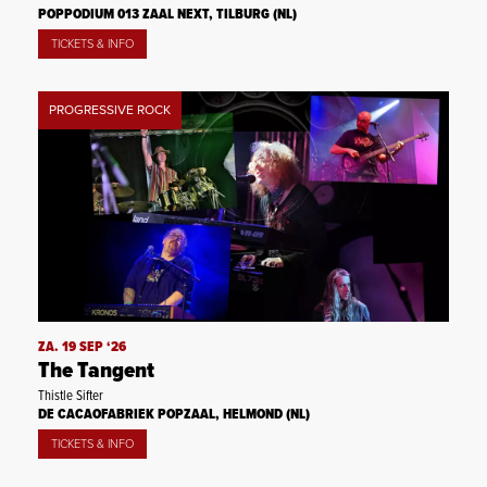
POPPODIUM 013 ZAAL NEXT, TILBURG (NL)
TICKETS & INFO
PROGRESSIVE ROCK
ZA. 19 SEP ‘26
The Tangent
Thistle Sifter
DE CACAOFABRIEK POPZAAL, HELMOND (NL)
TICKETS & INFO