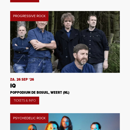
PROGRESSIVE ROCK
ZA. 26 SEP ‘26
IQ
POPPODIUM DE BOSUIL, WEERT (NL)
TICKETS & INFO
PSYCHEDELIC ROCK