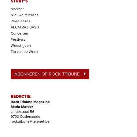
STORY'S
Markant
Nieuwe releases
Re-releases
ALCATRAZ BASH
Concerten
Festivals
Wedstrijden
Tip van de Week
ABONNEREN OP ROCK TRIBUNE
REDACTIE:
Rock Tribune Magazine
Mario Mortier
Lindestraat 56
9700 Oudenaarde
rocktribune@telenet.be