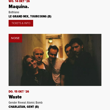
WO. 14 OKT ‘26
Maquina.
Bothlane
LE GRAND MIX, TOURCOING (B)
TICKETS & INFO
NOISE
DO. 15 OKT ‘26
Waste
Gender Reveal Atomic Bomb
CHARLATAN, GENT (B)