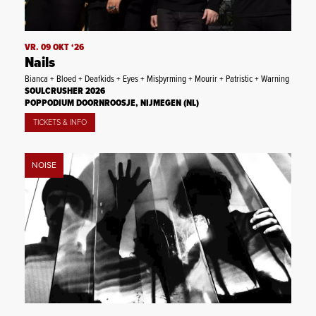
VR. 09 OKT ‘26
Nails
Bianca + Bloed + Deafkids + Eyes + Misþyrming + Mourir + Patristic + Warning
SOULCRUSHER 2026
POPPODIUM DOORNROOSJE, NIJMEGEN (NL)
TICKETS & INFO
NOISE