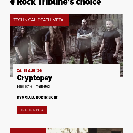
Rock Tribune's choice
TECHNICAL DEATH METAL
ZA. 15 AUG ‘26
Cryptopsy
Leng Tch'e + Malfested
DVG CLUB, KORTRIJK (B)
TICKETS & INFO