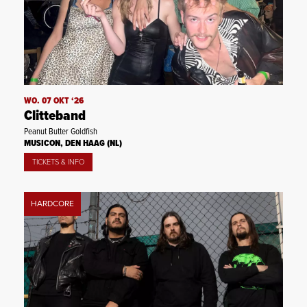
WO. 07 OKT ‘26
Clitteband
Peanut Butter Goldfish
MUSICON, DEN HAAG (NL)
TICKETS & INFO
HARDCORE