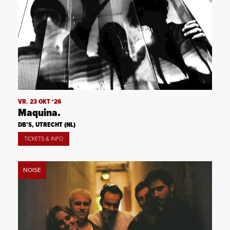
VR. 23 OKT ‘26
Maquina.
DB’S, UTRECHT (NL)
TICKETS & INFO
NOISE