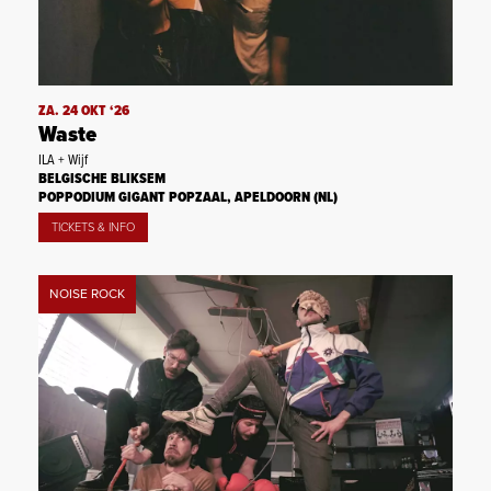
ZA. 24 OKT ‘26
Waste
ILA + Wijf
BELGISCHE BLIKSEM
POPPODIUM GIGANT POPZAAL, APELDOORN (NL)
TICKETS & INFO
NOISE ROCK