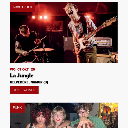
KRAUTROCK
WO. 07 OKT ‘26
La Jungle
BELVÉDÈRE, NAMUR (B)
TICKETS & INFO
PUNK