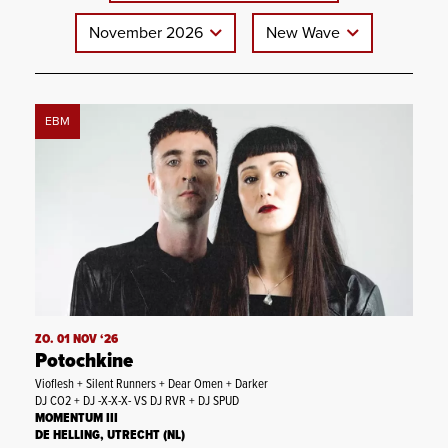
November 2026
New Wave
EBM
ZO. 01 NOV ‘26
Potochkine
Vioflesh + Silent Runners + Dear Omen + Darker
DJ CO2 + DJ -X-X-X- VS DJ RVR + DJ SPUD
MOMENTUM III
DE HELLING, UTRECHT (NL)