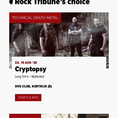
Rock Tribune's choice
TECHNICAL DEATH METAL
ZA. 15 AUG ‘26
Cryptopsy
Leng Tch'e + Malfested
DVG CLUB, KORTRIJK (B)
TICKETS & INFO