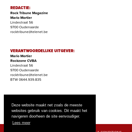
REDACTIE:
Rock Tribune Magazine
Mario Mortier
Lindestraat 56
9700 Oudenaarde
rocktribune@telenet.be
VERANTWOORDELIJKE UITGEVER:
Mario Mortier
Rockzone CVBA
Lindestraat 56
9700 Oudenaarde
rocktribune@telenet.be
BTW 0644.939.835
ABONNEMENTEN:
Filip Nollet
Deze website maakt net zoals de meeste
abonnementen@rock-tribune.com
websites gebruik van cookies. Dit maakt het
navigeren doorheen de site eenvoudiger.
Lees meer