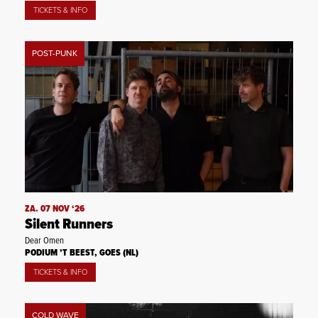
TICKETS & INFO
POST-PUNK
ZA. 07 NOV ‘26
Silent Runners
Dear Omen
PODIUM ’T BEEST, GOES (NL)
TICKETS & INFO
COLD WAVE