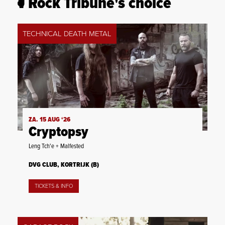
Rock Tribune's choice
TECHNICAL DEATH METAL
ZA. 15 AUG ‘26
Cryptopsy
Leng Tch'e + Malfested
DVG CLUB, KORTRIJK (B)
TICKETS & INFO