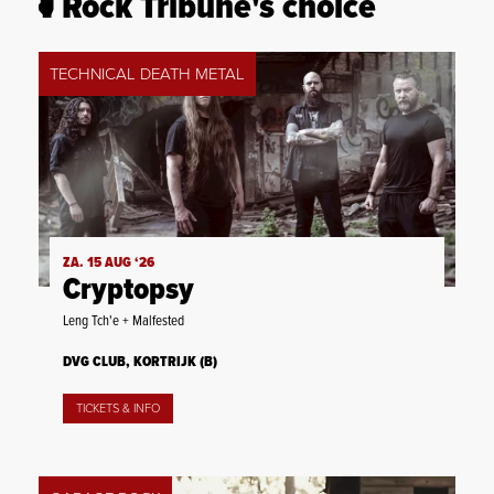
Rock Tribune's choice
TECHNICAL DEATH METAL
ZA. 15 AUG ‘26
Cryptopsy
Leng Tch'e + Malfested
DVG CLUB, KORTRIJK (B)
TICKETS & INFO