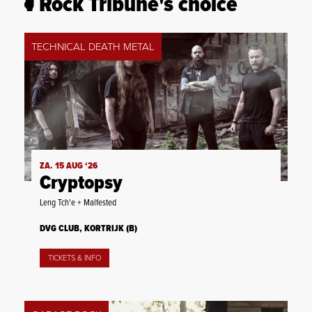
Rock Tribune's choice
TECHNICAL DEATH METAL
ZA. 15 AUG ‘26
Cryptopsy
Leng Tch'e + Malfested
DVG CLUB, KORTRIJK (B)
TICKETS & INFO