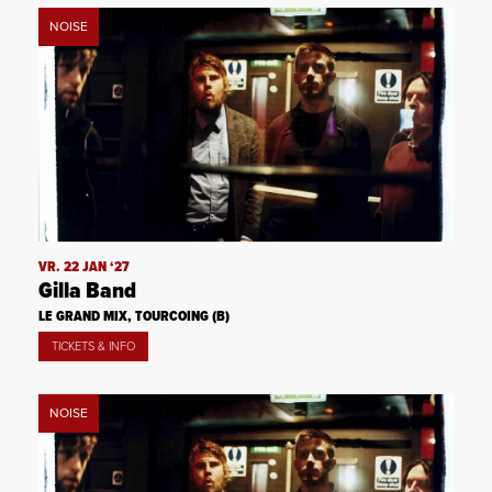
NOISE
VR. 22 JAN ‘27
Gilla Band
LE GRAND MIX, TOURCOING (B)
TICKETS & INFO
NOISE