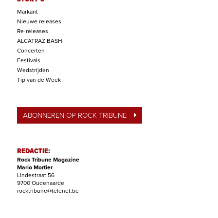
Markant
Nieuwe releases
Re-releases
ALCATRAZ BASH
Concerten
Festivals
Wedstrijden
Tip van de Week
ABONNEREN OP ROCK TRIBUNE
REDACTIE:
Rock Tribune Magazine
Mario Mortier
Lindestraat 56
9700 Oudenaarde
rocktribune@telenet.be