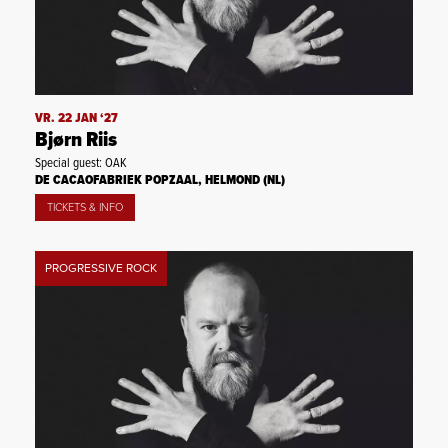
VR. 22 JAN ‘27
Bjørn Riis
Special guest: OAK
DE CACAOFABRIEK POPZAAL, HELMOND (NL)
TICKETS & INFO
PROGRESSIVE ROCK