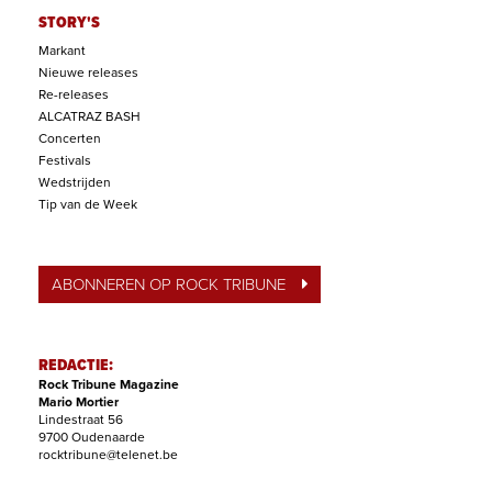
STORY'S
Markant
Nieuwe releases
Re-releases
ALCATRAZ BASH
Concerten
Festivals
Wedstrijden
Tip van de Week
ABONNEREN OP ROCK TRIBUNE
REDACTIE:
Rock Tribune Magazine
Mario Mortier
Lindestraat 56
9700 Oudenaarde
rocktribune@telenet.be