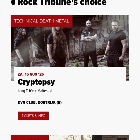
Rock Tribune's choice
TECHNICAL DEATH METAL
ZA. 15 AUG ‘26
Cryptopsy
Leng Tch'e + Malfested
DVG CLUB, KORTRIJK (B)
TICKETS & INFO