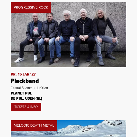
PROGRESSIVE ROCK
VR. 15 JAN ‘27
Plackband
Casual Silence + JunXion
PLANET PUL
DE PUL, UDEN (NL)
TICKETS & INFO
MELODIC DEATH METAL