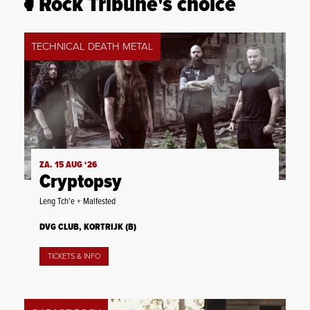
Rock Tribune's choice
TECHNICAL DEATH METAL
ZA. 15 AUG ‘26
Cryptopsy
Leng Tch'e + Malfested
DVG CLUB, KORTRIJK (B)
TICKETS & INFO