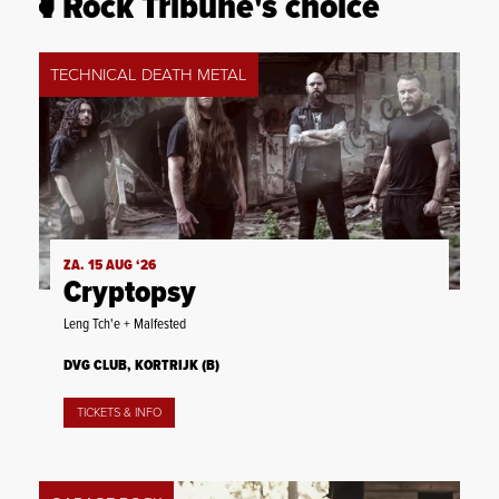
Rock Tribune's choice
TECHNICAL DEATH METAL
ZA. 15 AUG ‘26
Cryptopsy
Leng Tch'e + Malfested
DVG CLUB, KORTRIJK (B)
TICKETS & INFO