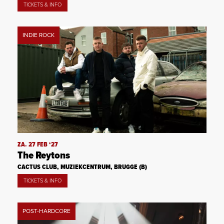
TICKETS & INFO
INDIE ROCK
ZA. 27 FEB ‘27
The Reytons
CACTUS CLUB, MUZIEKCENTRUM, BRUGGE (B)
TICKETS & INFO
POST-HARDCORE