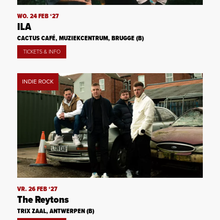
WO. 24 FEB ‘27
ILA
CACTUS CAFÉ, MUZIEKCENTRUM, BRUGGE (B)
TICKETS & INFO
INDIE ROCK
VR. 26 FEB ‘27
The Reytons
TRIX ZAAL, ANTWERPEN (B)