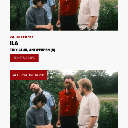
ZA. 20 FEB ‘27
ILA
TRIX CLUB, ANTWERPEN (B)
TICKETS & INFO
ALTERNATIVE ROCK