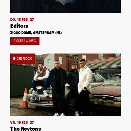
DO. 18 FEB ‘27
Editors
ZIGGO DOME, AMSTERDAM (NL)
TICKETS & INFO
INDIE ROCK
VR. 19 FEB ‘27
The Reytons