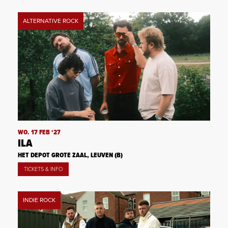
ALTERNATIVE ROCK
WO. 17 FEB ‘27
ILA
HET DEPOT GROTE ZAAL, LEUVEN (B)
TICKETS & INFO
INDIE ROCK