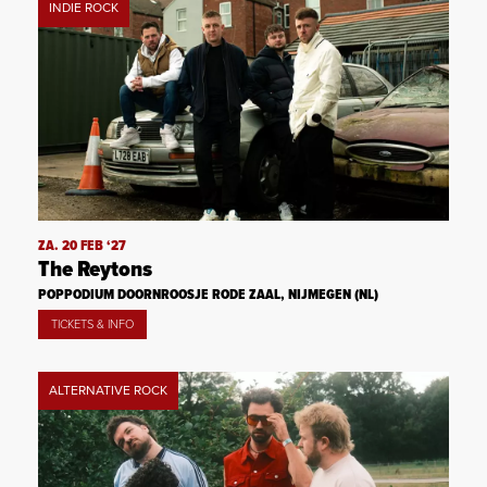
INDIE ROCK
ZA. 20 FEB ‘27
The Reytons
POPPODIUM DOORNROOSJE RODE ZAAL, NIJMEGEN (NL)
TICKETS & INFO
ALTERNATIVE ROCK