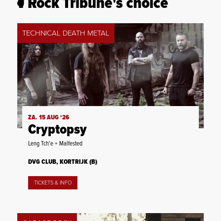
Rock Tribune's choice
TECHNICAL DEATH METAL
ZA. 15 AUG ‘26
Cryptopsy
Leng Tch'e + Malfested
DVG CLUB, KORTRIJK (B)
TICKETS & INFO