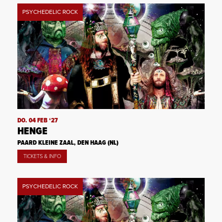
PSYCHEDELIC ROCK
DO. 04 FEB ‘27
HENGE
PAARD KLEINE ZAAL, DEN HAAG (NL)
TICKETS & INFO
PSYCHEDELIC ROCK