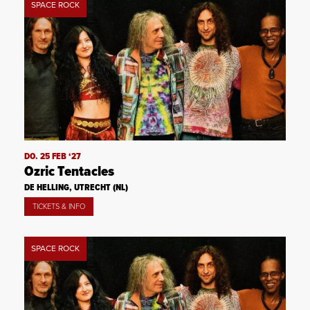
SPACE ROCK
DO. 25 FEB ‘27
Ozric Tentacles
DE HELLING, UTRECHT (NL)
TICKETS & INFO
SPACE ROCK