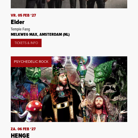
VR. 05 FEB ‘27
Elder
Temple Fang
MELKWEG MAX, AMSTERDAM (NL)
TICKETS & INFO
PSYCHEDELIC ROCK
ZA. 06 FEB ‘27
HENGE