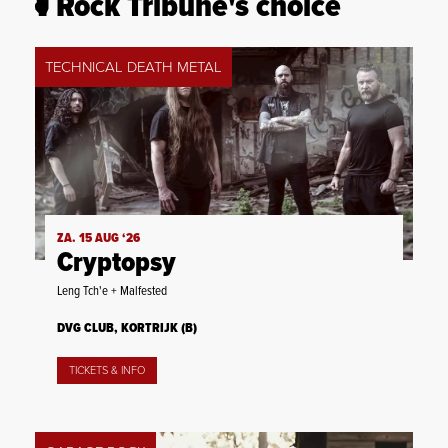
Rock Tribune's choice
TECHNICAL DEATH METAL
ZA. 15 AUG ‘26
Cryptopsy
Leng Tch'e + Malfested
DVG CLUB, KORTRIJK (B)
TICKETS & INFO