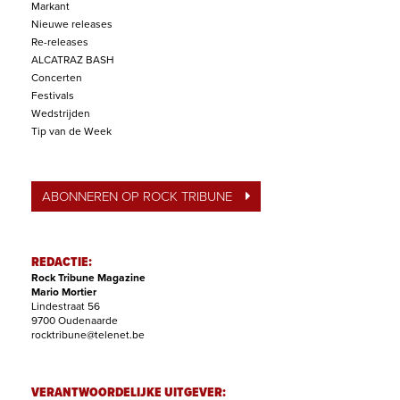
Markant
Nieuwe releases
Re-releases
ALCATRAZ BASH
Concerten
Festivals
Wedstrijden
Tip van de Week
ABONNEREN OP ROCK TRIBUNE
REDACTIE:
Rock Tribune Magazine
Mario Mortier
Lindestraat 56
9700 Oudenaarde
rocktribune@telenet.be
VERANTWOORDELIJKE UITGEVER: