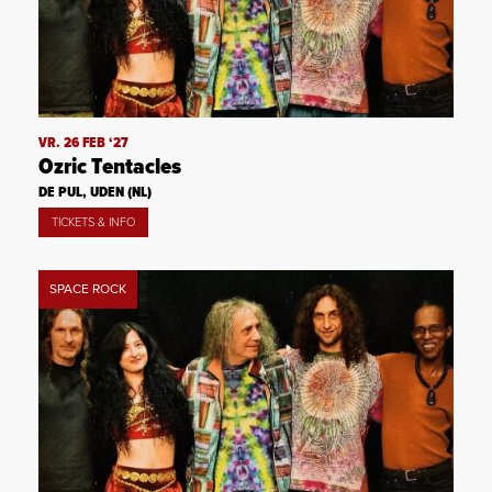
VR. 26 FEB ‘27
Ozric Tentacles
DE PUL, UDEN (NL)
TICKETS & INFO
SPACE ROCK