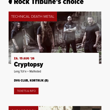
Rock Tribune's choice
TECHNICAL DEATH METAL
ZA. 15 AUG ‘26
Cryptopsy
Leng Tch'e + Malfested
DVG CLUB, KORTRIJK (B)
TICKETS & INFO