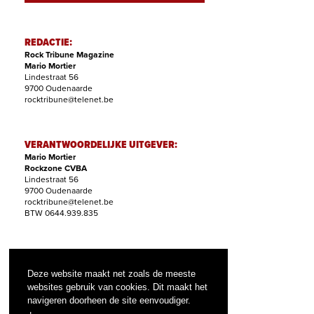
REDACTIE:
Rock Tribune Magazine
Mario Mortier
Lindestraat 56
9700 Oudenaarde
rocktribune@telenet.be
VERANTWOORDELIJKE UITGEVER:
Mario Mortier
Rockzone CVBA
Lindestraat 56
9700 Oudenaarde
rocktribune@telenet.be
BTW 0644.939.835
ABONNEMENTEN:
Filip Nollet
Deze website maakt net zoals de meeste
abonnementen@rock-tribune.com
websites gebruik van cookies. Dit maakt het
navigeren doorheen de site eenvoudiger.