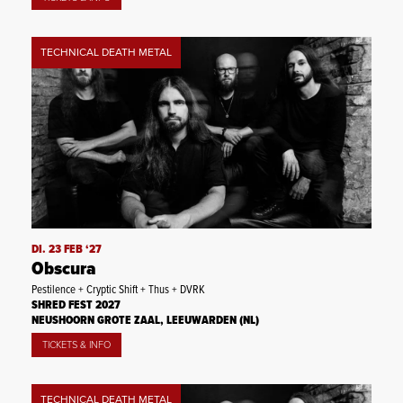
TECHNICAL DEATH METAL
DI. 23 FEB ‘27
Obscura
Pestilence + Cryptic Shift + Thus + DVRK
SHRED FEST 2027
NEUSHOORN GROTE ZAAL, LEEUWARDEN (NL)
TICKETS & INFO
TECHNICAL DEATH METAL