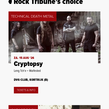
Rock Tribune's choice
TECHNICAL DEATH METAL
ZA. 15 AUG ‘26
Cryptopsy
Leng Tch'e + Malfested
DVG CLUB, KORTRIJK (B)
TICKETS & INFO