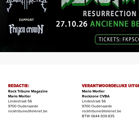
REDACTIE:
VERANTWOORDELIJKE UITG
Rock Tribune Magazine
Mario Mortier
Mario Mortier
Rockzone CVBA
Lindestraat 56
Lindestraat 56
9700 Oudenaarde
9700 Oudenaarde
rocktribune@telenet.be
rocktribune@telenet.be
BTW 0644.939.835