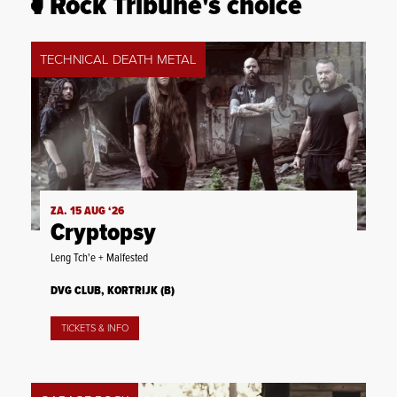
Rock Tribune's choice
TECHNICAL DEATH METAL
ZA. 15 AUG ‘26
Cryptopsy
Leng Tch'e + Malfested
DVG CLUB, KORTRIJK (B)
TICKETS & INFO