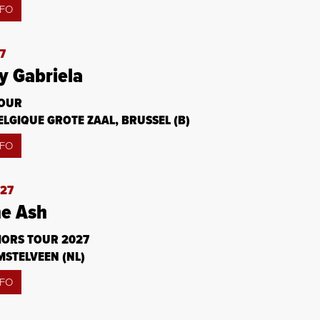
NFO
27
y Gabriela
OUR
LGIQUE GROTE ZAAL, BRUSSEL (B)
NFO
‘27
e Ash
ORS TOUR 2027
MSTELVEEN (NL)
NFO