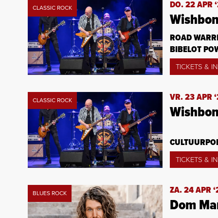
DO. 22 APR 
CLASSIC ROCK
Wishbon
ROAD WARRI
BIBELOT PO
TICKETS & I
VR. 23 APR ‘
CLASSIC ROCK
Wishbon
CULTUURPOD
TICKETS & I
ZA. 24 APR ‘
BLUES ROCK
Dom Mar