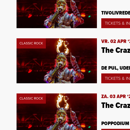
TIVOLIVRED
TICKETS & I
VR. 02 APR ‘
CLASSIC ROCK
The Cra
DE PUL, UDE
TICKETS & I
ZA. 03 APR ‘
CLASSIC ROCK
The Cra
POPPODIUM 