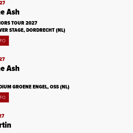
‘27
e Ash
ORS TOUR 2027
WER STAGE, DORDRECHT (NL)
NFO
27
e Ash
IUM GROENE ENGEL, OSS (NL)
NFO
27
tin