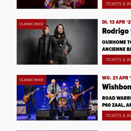
TICKETS & I
DI. 13 APR ‘
CLASSIC ROCK
Rodrigo 
OURHOME T
ANCIENNE BE
TICKETS & I
WO. 21 APR 
CLASSIC ROCK
Wishbon
ROAD WARRI
P60 ZAAL, A
TICKETS & I