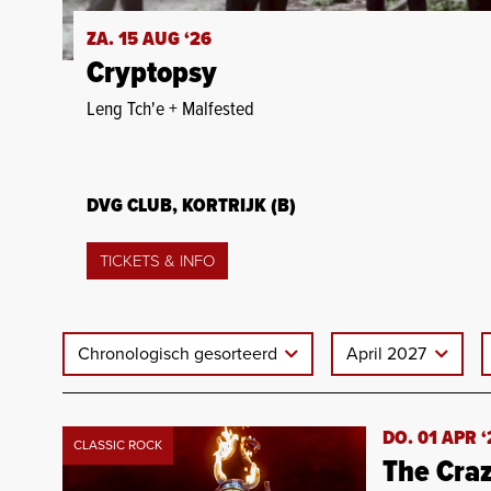
ZA. 15 AUG ‘26
Cryptopsy
Leng Tch'e + Malfested
DVG CLUB, KORTRIJK (B)
TICKETS & INFO
Chronologisch gesorteerd
April 2027
DO. 01 APR ‘
CLASSIC ROCK
The Cra