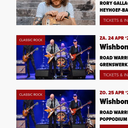
RORY GALLA
HEYHOEF-BA
TICKETS & I
ZA. 24 APR ‘
CLASSIC ROCK
Wishbon
ROAD WARRI
GRENSWERK,
TICKETS & I
ZO. 25 APR ‘
CLASSIC ROCK
Wishbon
ROAD WARRI
POPPODIUM 