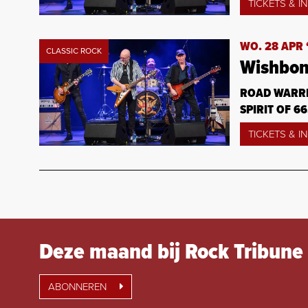
TICKETS & I
WO. 28 APR 
CLASSIC ROCK
Wishbon
ROAD WARRI
SPIRIT OF 66
TICKETS & I
Deze maand bij Rock Tribune
ABONNEREN