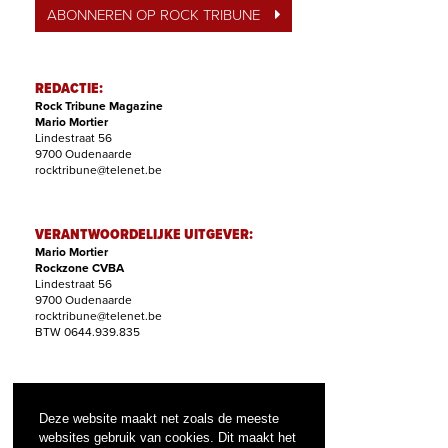
ABONNEREN OP ROCK TRIBUNE
REDACTIE:
Rock Tribune Magazine
Mario Mortier
Lindestraat 56
9700 Oudenaarde
rocktribune@telenet.be
VERANTWOORDELIJKE UITGEVER:
Mario Mortier
Rockzone CVBA
Lindestraat 56
9700 Oudenaarde
rocktribune@telenet.be
BTW 0644.939.835
ABONNEMENTEN:
Filip Nollet
Deze website maakt net zoals de meeste
abonnementen@rock-tribune.com
websites gebruik van cookies. Dit maakt het