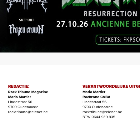
REDACTIE:
VERANTWOORDELIJKE UITG
Rock Tribune Magazine
Mario Mortier
Mario Mortier
Rockzone CVBA
Lindestraat 56
Lindestraat 56
9700 Oudenaarde
9700 Oudenaarde
rocktribune@telenet.be
rocktribune@telenet.be
BTW 0644.939.835