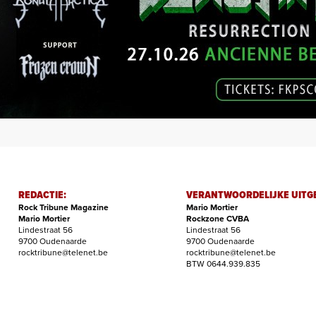
REDACTIE:
VERANTWOORDELIJKE UITG
Rock Tribune Magazine
Mario Mortier
Mario Mortier
Rockzone CVBA
Lindestraat 56
Lindestraat 56
9700 Oudenaarde
9700 Oudenaarde
rocktribune@telenet.be
rocktribune@telenet.be
BTW 0644.939.835