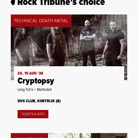
Rock Tribune's choice
TECHNICAL DEATH METAL
ZA. 15 AUG ‘26
Cryptopsy
Leng Tch'e + Malfested
DVG CLUB, KORTRIJK (B)
TICKETS & INFO