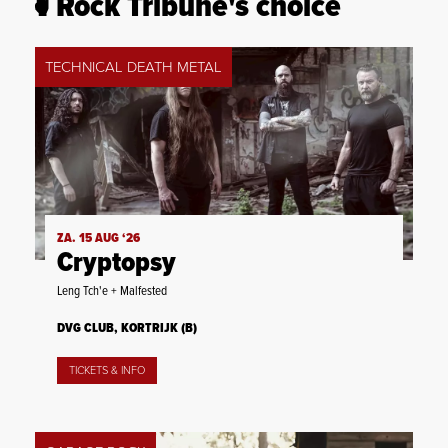
Rock Tribune's choice
TECHNICAL DEATH METAL
ZA. 15 AUG ‘26
Cryptopsy
Leng Tch'e + Malfested
DVG CLUB, KORTRIJK (B)
TICKETS & INFO