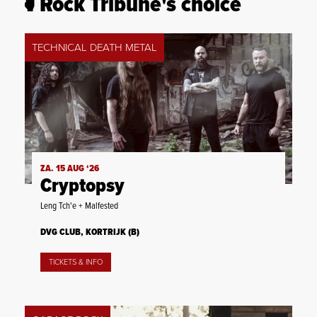
Rock Tribune's choice
TECHNICAL DEATH METAL
ZA. 15 AUG ‘26
Cryptopsy
Leng Tch'e + Malfested
DVG CLUB, KORTRIJK (B)
TICKETS & INFO