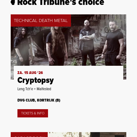
Rock Tribune's choice
TECHNICAL DEATH METAL
ZA. 15 AUG ‘26
Cryptopsy
Leng Tch'e + Malfested
DVG CLUB, KORTRIJK (B)
TICKETS & INFO