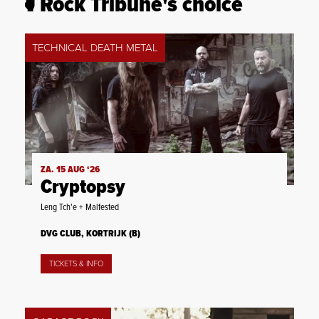
Rock Tribune's choice
TECHNICAL DEATH METAL
ZA. 15 AUG ‘26
Cryptopsy
Leng Tch'e + Malfested
DVG CLUB, KORTRIJK (B)
TICKETS & INFO