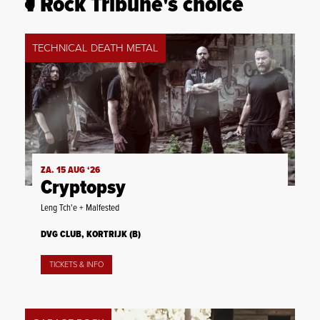
Rock Tribune's choice
TECHNICAL DEATH METAL
ZA. 15 AUG ‘26
Cryptopsy
Leng Tch'e + Malfested
DVG CLUB, KORTRIJK (B)
TICKETS & INFO