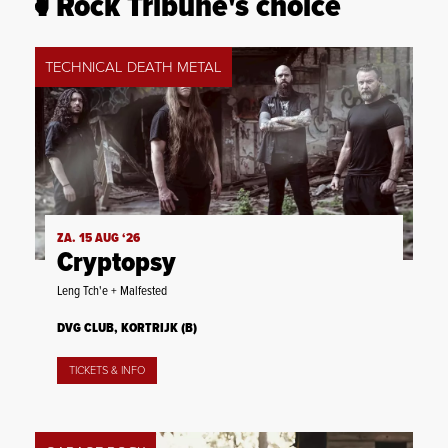
Rock Tribune's choice
TECHNICAL DEATH METAL
ZA. 15 AUG ‘26
Cryptopsy
Leng Tch'e + Malfested
DVG CLUB, KORTRIJK (B)
TICKETS & INFO