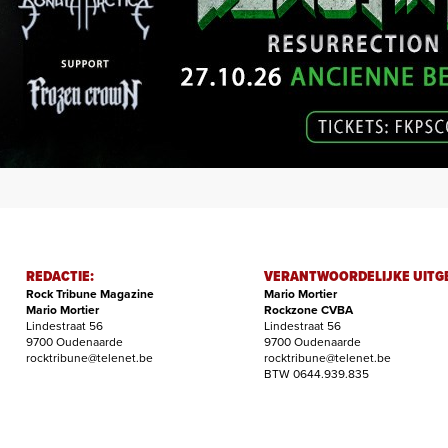
REDACTIE:
VERANTWOORDELIJKE UITG
Rock Tribune Magazine
Mario Mortier
Mario Mortier
Rockzone CVBA
Lindestraat 56
Lindestraat 56
9700 Oudenaarde
9700 Oudenaarde
rocktribune@telenet.be
rocktribune@telenet.be
BTW 0644.939.835