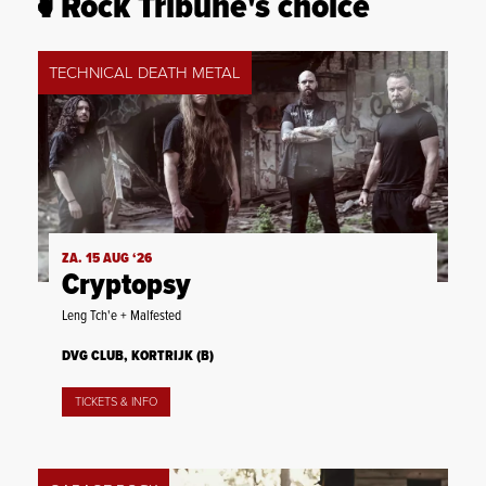
Rock Tribune's choice
TECHNICAL DEATH METAL
ZA. 15 AUG ‘26
Cryptopsy
Leng Tch'e + Malfested
DVG CLUB, KORTRIJK (B)
TICKETS & INFO