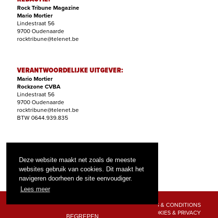
Rock Tribune Magazine
Mario Mortier
Lindestraat 56
9700 Oudenaarde
rocktribune@telenet.be
VERANTWOORDELIJKE UITGEVER:
Mario Mortier
Rockzone CVBA
Lindestraat 56
9700 Oudenaarde
rocktribune@telenet.be
BTW 0644.939.835
ABONNEMENTEN:
Filip Nollet
Deze website maakt net zoals de meeste
abonnementen@rock-tribune.com
websites gebruik van cookies. Dit maakt het
navigeren doorheen de site eenvoudiger.
Lees meer
TERMS & CONDITIONS
COOKIES & PRIVACY
BEGREPEN