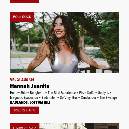
FOLK ROCK
VR. 21 AUG ‘26
Hannah Juanita
Hollow Ship + Bongloard + The Bird Experience + Pizza Knife + Goblyns +
Magnetic Spacemen + Badminton + De Vinyl Bus + Omstander + The Swampz
BADLANDS, LOTTUM (NL)
TICKETS & INFO
GARAGE ROCK