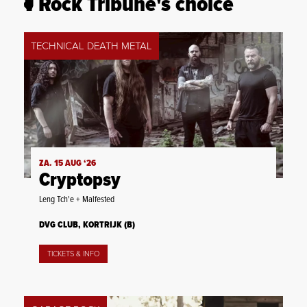
Rock Tribune's choice
TECHNICAL DEATH METAL
ZA. 15 AUG ‘26
Cryptopsy
Leng Tch'e + Malfested
DVG CLUB, KORTRIJK (B)
TICKETS & INFO