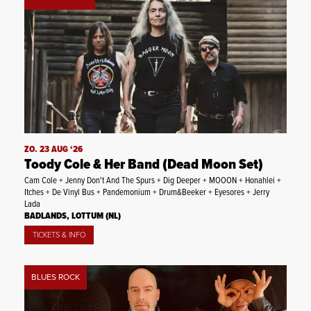
ZO. 23 AUG ‘26
Toody Cole & Her Band (Dead Moon Set)
Cam Cole + Jenny Don't And The Spurs + Dig Deeper + MOOON + Honahlei +
Itches + De Vinyl Bus + Pandemonium + Drum&Beeker + Eyesores + Jerry
Lada
BADLANDS, LOTTUM (NL)
TICKETS & INFO
BLUES ROCK