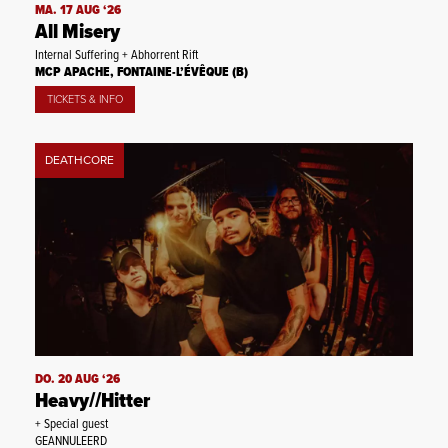
MA. 17 AUG ‘26
All Misery
Internal Suffering + Abhorrent Rift
MCP APACHE, FONTAINE-L’ÉVÊQUE (B)
TICKETS & INFO
DEATHCORE
DO. 20 AUG ‘26
Heavy//Hitter
+ Special guest
GEANNULEERD