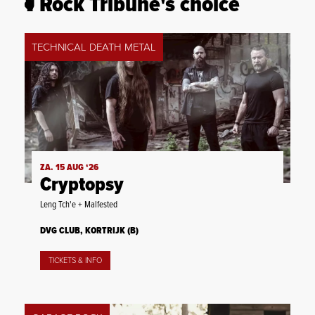
Rock Tribune's choice
TECHNICAL DEATH METAL
ZA. 15 AUG ‘26
Cryptopsy
Leng Tch'e + Malfested
DVG CLUB, KORTRIJK (B)
TICKETS & INFO