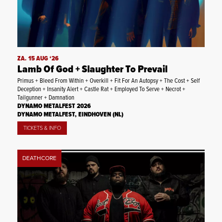
ZA. 15 AUG ‘26
Lamb Of God + Slaughter To Prevail
Primus + Bleed From Within + Overkill + Fit For An Autopsy + The Cost + Self
Deception + Insanity Alert + Castle Rat + Employed To Serve + Necrot +
Tailgunner + Damnation
DYNAMO METALFEST 2026
DYNAMO METALFEST, EINDHOVEN (NL)
TICKETS & INFO
DEATHCORE