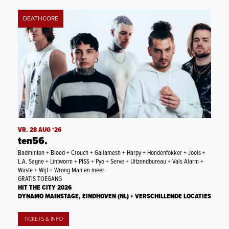
DEATHCORE
VR. 28 AUG ‘26
ten56.
Badminton + Bloed + Crouch + Gallamesh + Harpy + Hondenfokker + Jools +
L.A. Sagne + Lintworm + PISS + Pyo + Serve + Uitzendbureau + Vals Alarm +
Waste + Wijf + Wrong Man en meer
GRATIS TOEGANG
HIT THE CITY 2026
DYNAMO MAINSTAGE, EINDHOVEN (NL) + VERSCHILLENDE LOCATIES
TICKETS & INFO