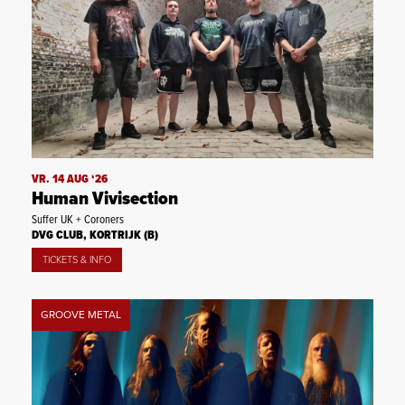
VR. 14 AUG ‘26
Human Vivisection
Suffer UK + Coroners
DVG CLUB, KORTRIJK (B)
TICKETS & INFO
GROOVE METAL