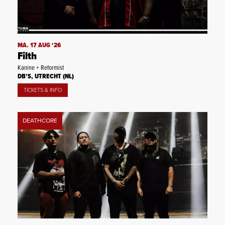
MA. 17 AUG ‘26
Filth
Kanine + Reformist
DB’S, UTRECHT (NL)
TICKETS & INFO
DEATHCORE