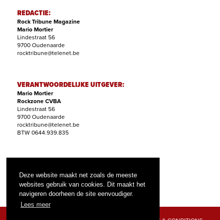
REDACTIE:
Rock Tribune Magazine
Mario Mortier
Lindestraat 56
9700 Oudenaarde
rocktribune@telenet.be
VERANTWOORDELIJKE UITGEVER:
Mario Mortier
Rockzone CVBA
Lindestraat 56
9700 Oudenaarde
rocktribune@telenet.be
BTW 0644.939.835
ABONNEMENTEN:
Filip Nollet
Deze website maakt net zoals de meeste
abonnementen@rock-tribune.com
websites gebruik van cookies. Dit maakt het
navigeren doorheen de site eenvoudiger.
Lees meer