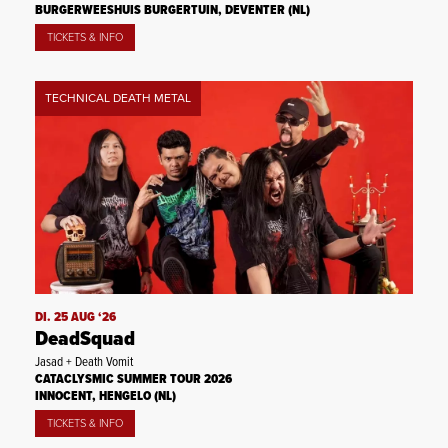
BURGERWEESHUIS BURGERTUIN, DEVENTER (NL)
TICKETS & INFO
TECHNICAL DEATH METAL
DI. 25 AUG ‘26
DeadSquad
Jasad + Death Vomit
CATACLYSMIC SUMMER TOUR 2026
INNOCENT, HENGELO (NL)
TICKETS & INFO