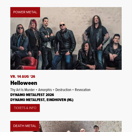
POWER METAL
VR. 14 AUG ‘26
Helloween
Thy Art Is Murder + Amorphis + Destruction + Revocation
DYNAMO METALFEST 2026
DYNAMO METALFEST, EINDHOVEN (NL)
TICKETS & INFO
DEATH METAL