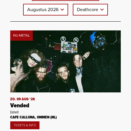
Augustus 2026
Deathcore
NU METAL
ZO. 09 AUG ‘26
Vended
Exhell
CAFE CALLUNA, OMMEN (NL)
TICKETS & INFO