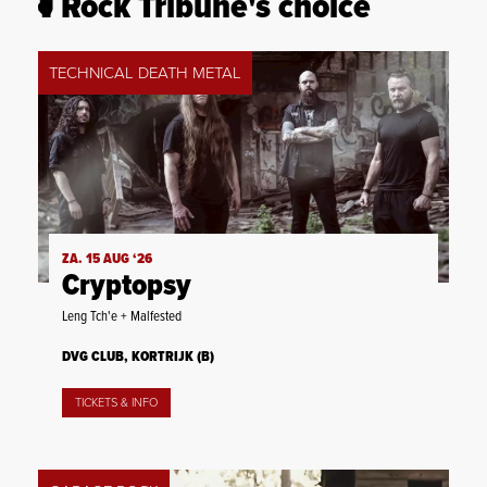
Rock Tribune's choice
TECHNICAL DEATH METAL
ZA. 15 AUG ‘26
Cryptopsy
Leng Tch'e + Malfested
DVG CLUB, KORTRIJK (B)
TICKETS & INFO