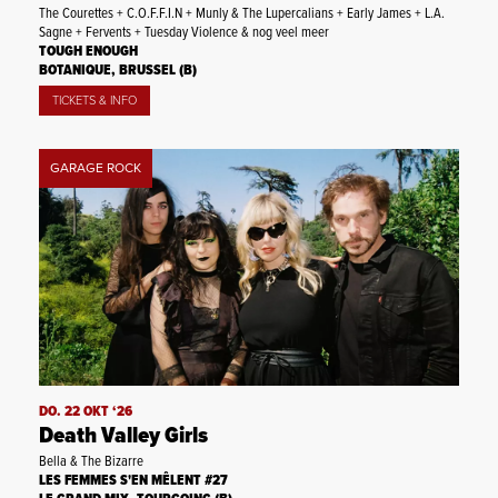
The Courettes + C.O.F.F.I.N + Munly & The Lupercalians + Early James + L.A.
Sagne + Fervents + Tuesday Violence & nog veel meer
TOUGH ENOUGH
BOTANIQUE, BRUSSEL (B)
TICKETS & INFO
GARAGE ROCK
DO. 22 OKT ‘26
Death Valley Girls
Bella & The Bizarre
LES FEMMES S'EN MÊLENT #27