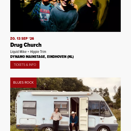
ZO. 13 SEP ‘26
Drug Church
Liquid Mike + Hippie Trim
DYNAMO MAINSTAGE, EINDHOVEN (NL)
TICKETS & INFO
BLUES ROCK