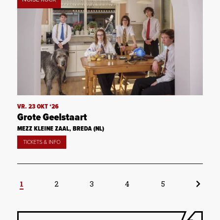
VR. 23 OKT ‘26
Grote Geelstaart
MEZZ KLEINE ZAAL, BREDA (NL)
TICKETS & INFO
1
2
3
4
5