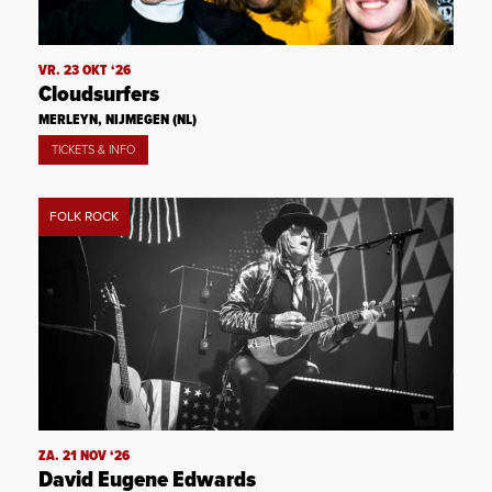
VR. 23 OKT ‘26
Cloudsurfers
MERLEYN, NIJMEGEN (NL)
TICKETS & INFO
FOLK ROCK
ZA. 21 NOV ‘26
David Eugene Edwards