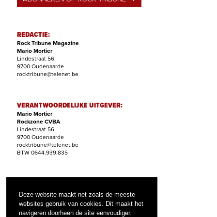
REDACTIE:
Rock Tribune Magazine
Mario Mortier
Lindestraat 56
9700 Oudenaarde
rocktribune@telenet.be
VERANTWOORDELIJKE UITGEVER:
Mario Mortier
Rockzone CVBA
Lindestraat 56
9700 Oudenaarde
rocktribune@telenet.be
BTW 0644.939.835
ABONNEMENTEN:
Filip Nollet
Deze website maakt net zoals de meeste
abonnementen@rock-tribune.com
websites gebruik van cookies. Dit maakt het
navigeren doorheen de site eenvoudiger.