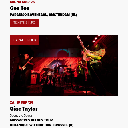
MA. 10 AUG ‘26
Gee Tee
PARADISO BOVENZAAL, AMSTERDAM (NL)
TICKETS & INFO
GARAGE ROCK
ZA. 19 SEP ‘26
Giac Taylor
Spout Big Space
MASSACRÉS BELGES TOUR
BOTANIQUE WITLOOF BAR, BRUSSEL (B)