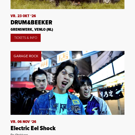
VR. 23 OKT ‘26
DRUM&BEEKER
GRENSWERK, VENLO (NL)
TICKETS & INFO
GARAGE ROCK
VR. 06 NOV ‘26
Electric Eel Shock