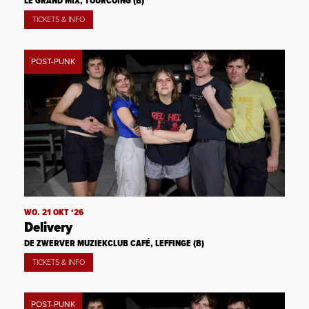
LE GRAND MIX, TOURCOING (B)
TICKETS & INFO
POST-PUNK
WO. 21 OKT ‘26
Delivery
DE ZWERVER MUZIEKCLUB CAFÉ, LEFFINGE (B)
TICKETS & INFO
POST-PUNK