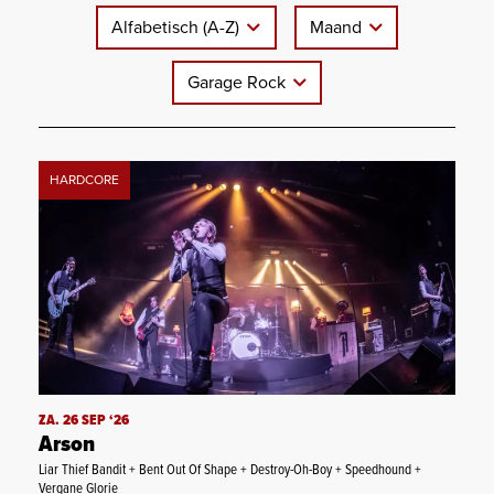
Alfabetisch (A-Z)
Maand
Garage Rock
HARDCORE
ZA. 26 SEP ‘26
Arson
Liar Thief Bandit + Bent Out Of Shape + Destroy-Oh-Boy + Speedhound +
Vergane Glorie