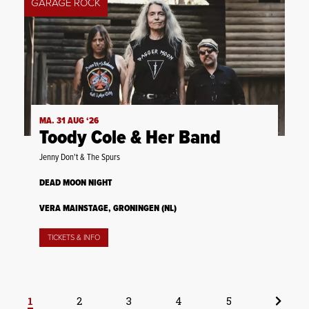
GARAGE ROCK
MA. 31 AUG ‘26
Toody Cole & Her Band
Jenny Don't & The Spurs
DEAD MOON NIGHT
VERA MAINSTAGE, GRONINGEN (NL)
TICKETS & INFO
1
2
3
4
5