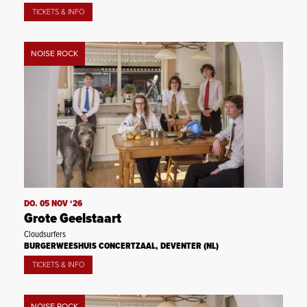
TICKETS & INFO
NOISE ROCK
DO. 05 NOV ‘26
Grote Geelstaart
Cloudsurfers
BURGERWEESHUIS CONCERTZAAL, DEVENTER (NL)
TICKETS & INFO
NOISE ROCK