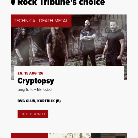
Rock Tribune's choice
TECHNICAL DEATH METAL
ZA. 15 AUG ‘26
Cryptopsy
Leng Tch'e + Malfested
DVG CLUB, KORTRIJK (B)
TICKETS & INFO