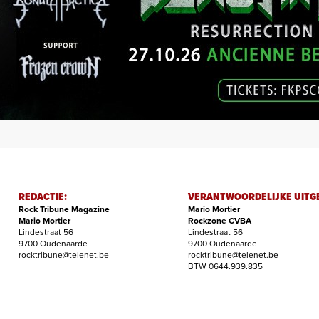
REDACTIE:
VERANTWOORDELIJKE UITG
Rock Tribune Magazine
Mario Mortier
Mario Mortier
Rockzone CVBA
Lindestraat 56
Lindestraat 56
9700 Oudenaarde
9700 Oudenaarde
rocktribune@telenet.be
rocktribune@telenet.be
BTW 0644.939.835