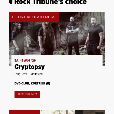
Rock Tribune's choice
TECHNICAL DEATH METAL
ZA. 15 AUG ‘26
Cryptopsy
Leng Tch'e + Malfested
DVG CLUB, KORTRIJK (B)
TICKETS & INFO