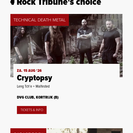
Rock Tribune's choice
TECHNICAL DEATH METAL
ZA. 15 AUG ‘26
Cryptopsy
Leng Tch'e + Malfested
DVG CLUB, KORTRIJK (B)
TICKETS & INFO