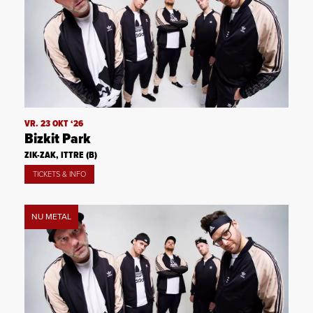
VR. 23 OKT ‘26
Bizkit Park
ZIK-ZAK, ITTRE (B)
TICKETS & INFO
NU METAL