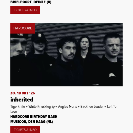
BRIELPOORT, DEINZE (B)
TICKETS & INFO
HARDCORE
ZO. 18 OKT ‘26
inherited
Tigerknife + White Knucklegrip + Angles Morts + Backhoe Loader + Left To
Love
HARDCORE BIRTHDAY BASH
MUSICON, DEN HAAG (NL)
TICKETS & INFO