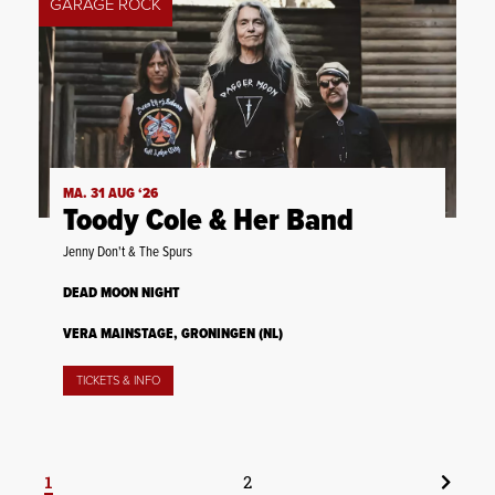
GARAGE ROCK
MA. 31 AUG ‘26
Toody Cole & Her Band
Jenny Don't & The Spurs
DEAD MOON NIGHT
VERA MAINSTAGE, GRONINGEN (NL)
TICKETS & INFO
1
2