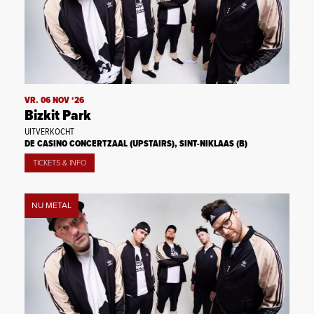
VR. 06 NOV ‘26
Bizkit Park
UITVERKOCHT
DE CASINO CONCERTZAAL (UPSTAIRS), SINT-NIKLAAS (B)
TICKETS & INFO
NU METAL