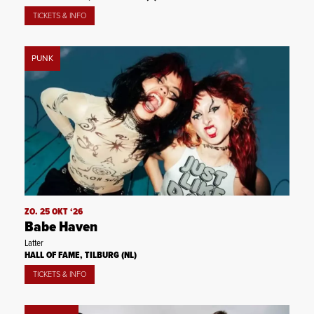
TICKETS & INFO
PUNK
ZO. 25 OKT ‘26
Babe Haven
Latter
HALL OF FAME, TILBURG (NL)
TICKETS & INFO