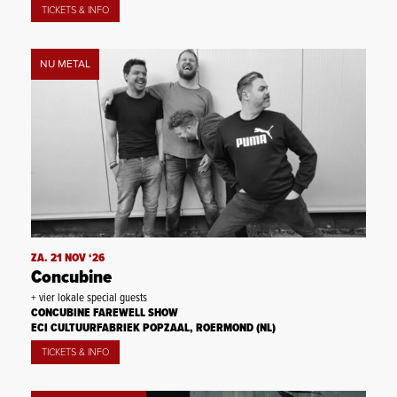
TICKETS & INFO
NU METAL
ZA. 21 NOV ‘26
Concubine
+ vier lokale special guests
CONCUBINE FAREWELL SHOW
ECI CULTUURFABRIEK POPZAAL, ROERMOND (NL)
TICKETS & INFO