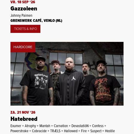
VR. 18 SEP ‘26
Gazzoleen
Johnny Paimen
GRENSWERK CAFÉ, VENLO (NL)
TICKETS & INFO
HARDCORE
ZA. 21 NOV ‘26
Hatebreed
Exumer + Atrophy + Mantah + Carnation + DevastatiöN + Confess +
Powerstroke + Cobracide + TRÆLS + Hallowed + Fire + Suspect + Hostile