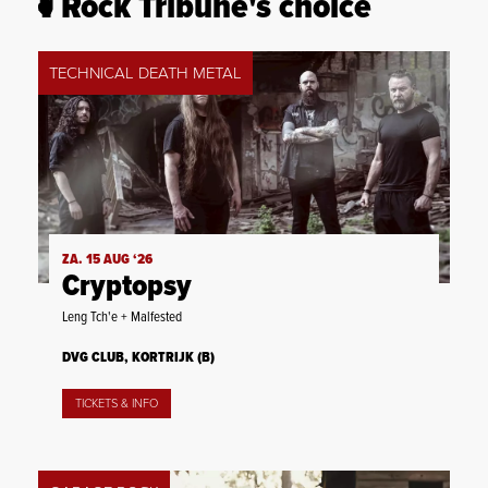
Rock Tribune's choice
TECHNICAL DEATH METAL
ZA. 15 AUG ‘26
Cryptopsy
Leng Tch'e + Malfested
DVG CLUB, KORTRIJK (B)
TICKETS & INFO