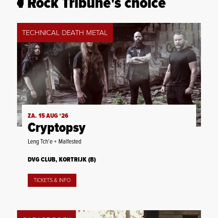
Rock Tribune's choice
TECHNICAL DEATH METAL
ZA. 15 AUG ‘26
Cryptopsy
Leng Tch'e + Malfested
DVG CLUB, KORTRIJK (B)
TICKETS & INFO