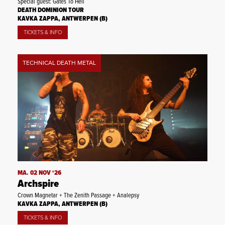
Special guest: Gates To Hell
DEATH DOMINION TOUR
KAVKA ZAPPA, ANTWERPEN (B)
TICKETS & INFO
TECHNICAL DEATH METAL
MA. 02 NOV ‘26
Archspire
Crown Magnetar + The Zenith Passage + Analepsy
KAVKA ZAPPA, ANTWERPEN (B)
TICKETS & INFO