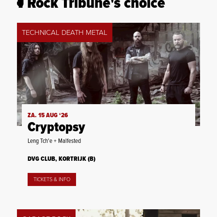
Rock Tribune's choice
TECHNICAL DEATH METAL
ZA. 15 AUG ‘26
Cryptopsy
Leng Tch'e + Malfested
DVG CLUB, KORTRIJK (B)
TICKETS & INFO