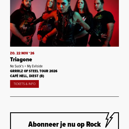
ZO. 22 NOV ‘26
Triagone
No Suck's + My Evilside
GRRRLZ OF STEEL TOUR 2026
CAFÉ HELL, DIEST (B)
TICKETS & INFO
Abonneer je nu op Rock