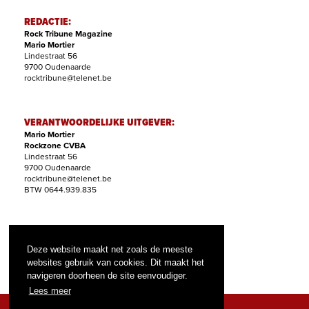
REDACTIE:
Rock Tribune Magazine
Mario Mortier
Lindestraat 56
9700 Oudenaarde
rocktribune@telenet.be
VERANTWOORDELIJKE UITGEVER:
Mario Mortier
Rockzone CVBA
Lindestraat 56
9700 Oudenaarde
rocktribune@telenet.be
BTW 0644.939.835
ABONNEMENTEN:
Filip Nollet
Deze website maakt net zoals de meeste
abonnementen@rock-tribune.com
websites gebruik van cookies. Dit maakt het
navigeren doorheen de site eenvoudiger.
Lees meer