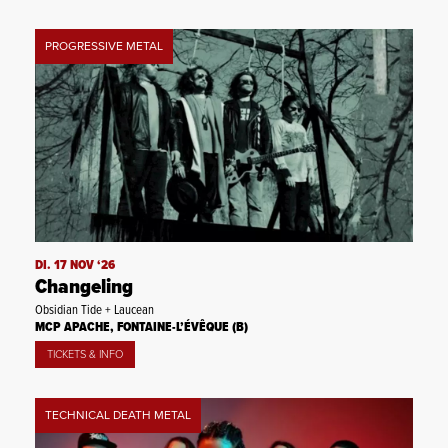
PROGRESSIVE METAL
DI. 17 NOV ‘26
Changeling
Obsidian Tide + Laucean
MCP APACHE, FONTAINE-L’ÉVÊQUE (B)
TICKETS & INFO
TECHNICAL DEATH METAL