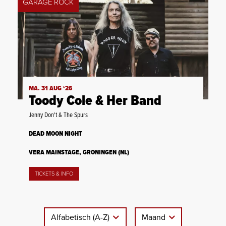
GARAGE ROCK
MA. 31 AUG ‘26
Toody Cole & Her Band
Jenny Don't & The Spurs
DEAD MOON NIGHT
VERA MAINSTAGE, GRONINGEN (NL)
TICKETS & INFO
Alfabetisch (A-Z)
Maand