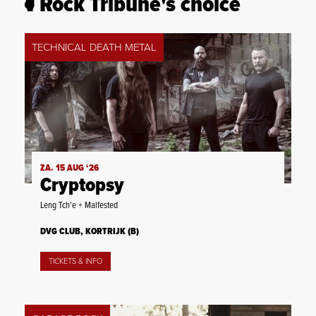
Rock Tribune's choice
TECHNICAL DEATH METAL
ZA. 15 AUG ‘26
Cryptopsy
Leng Tch'e + Malfested
DVG CLUB, KORTRIJK (B)
TICKETS & INFO