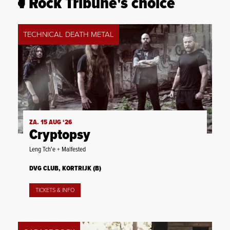
Rock Tribune's choice
TECHNICAL DEATH METAL
ZA. 15 AUG ‘26
Cryptopsy
Leng Tch'e + Malfested
DVG CLUB, KORTRIJK (B)
TICKETS & INFO