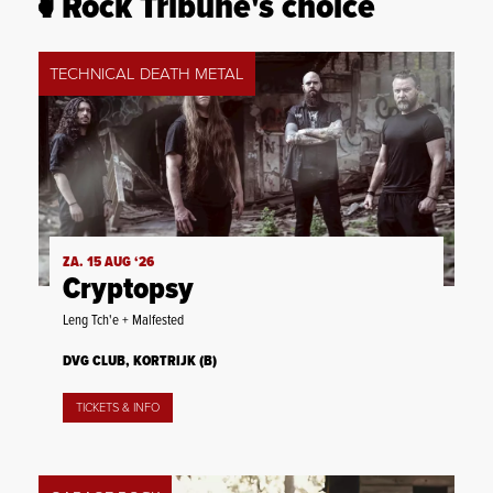
Rock Tribune's choice
TECHNICAL DEATH METAL
ZA. 15 AUG ‘26
Cryptopsy
Leng Tch'e + Malfested
DVG CLUB, KORTRIJK (B)
TICKETS & INFO