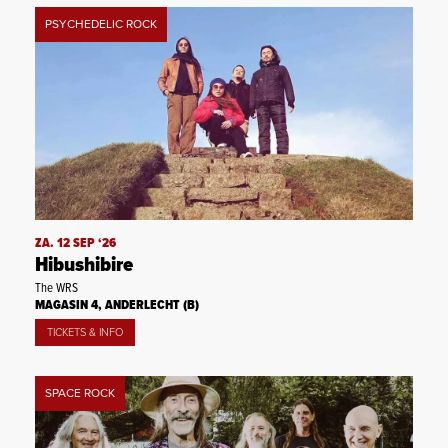
PSYCHEDELIC ROCK
ZA. 12 SEP ‘26
Hibushibire
The WRS
MAGASIN 4, ANDERLECHT (B)
TICKETS & INFO
SPACE ROCK