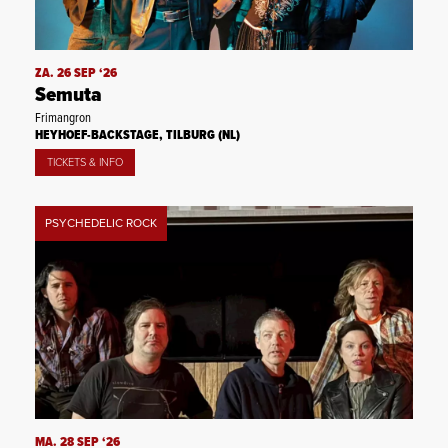
ZA. 26 SEP ‘26
Semuta
Frimangron
HEYHOEF-BACKSTAGE, TILBURG (NL)
TICKETS & INFO
PSYCHEDELIC ROCK
MA. 28 SEP ‘26