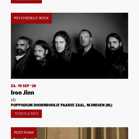
PSYCHEDELIC ROCK
ZA. 19 SEP ‘26
Iron Jinn
zZz
POPPODIUM DOORNROOSJE PAARSE ZAAL, NIJMEGEN (NL)
TICKETS & INFO
POST-PUNK