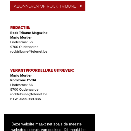
ABONNEREN OP ROCK TRIBUNE
REDACTIE:
Rock Tribune Magazine
Mario Mortier
Lindestraat 56
9700 Oudenaarde
rocktribune@telenet.be
VERANTWOORDELIJKE UITGEVER:
Mario Mortier
Rockzone CVBA
Lindestraat 56
9700 Oudenaarde
rocktribune@telenet.be
BTW 0644.939.835
ABONNEMENTEN:
Filip Nollet
Deze website maakt net zoals de meeste
abonnementen@rock-tribune.com
websites gebruik van cookies. Dit maakt het