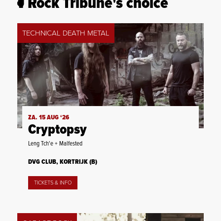
Rock Tribune's choice
TECHNICAL DEATH METAL
ZA. 15 AUG ‘26
Cryptopsy
Leng Tch'e + Malfested
DVG CLUB, KORTRIJK (B)
TICKETS & INFO