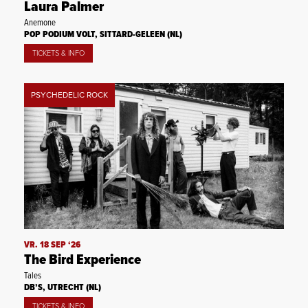
Laura Palmer
Anemone
POP PODIUM VOLT, SITTARD-GELEEN (NL)
TICKETS & INFO
PSYCHEDELIC ROCK
VR. 18 SEP ‘26
The Bird Experience
Tales
DB’S, UTRECHT (NL)
TICKETS & INFO