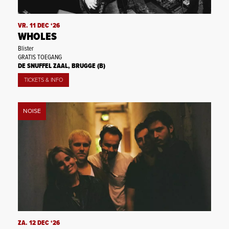
VR. 11 DEC ‘26
WHOLES
Blister
GRATIS TOEGANG
DE SNUFFEL ZAAL, BRUGGE (B)
TICKETS & INFO
NOISE
ZA. 12 DEC ‘26