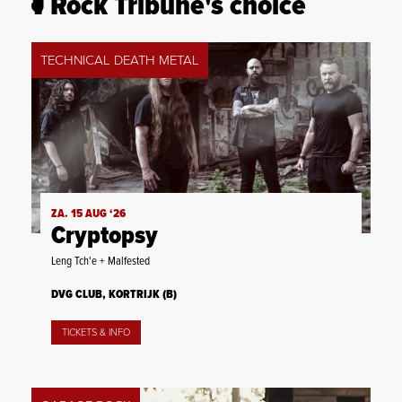
Rock Tribune's choice
TECHNICAL DEATH METAL
ZA. 15 AUG ‘26
Cryptopsy
Leng Tch'e + Malfested
DVG CLUB, KORTRIJK (B)
TICKETS & INFO