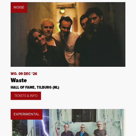
NOISE
WO. 09 DEC ‘26
Waste
HALL OF FAME, TILBURG (NL)
TICKETS & INFO
EXPERIMENTAL