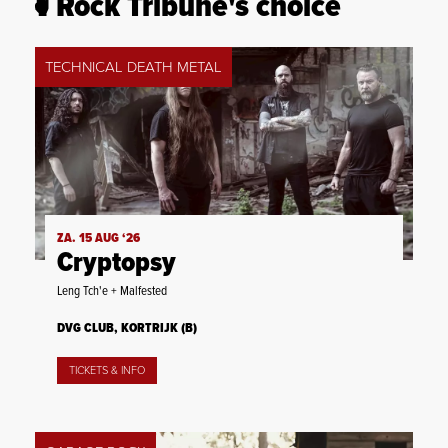
Rock Tribune's choice
TECHNICAL DEATH METAL
ZA. 15 AUG ‘26
Cryptopsy
Leng Tch'e + Malfested
DVG CLUB, KORTRIJK (B)
TICKETS & INFO