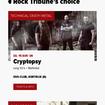
Rock Tribune's choice
TECHNICAL DEATH METAL
ZA. 15 AUG ‘26
Cryptopsy
Leng Tch'e + Malfested
DVG CLUB, KORTRIJK (B)
TICKETS & INFO