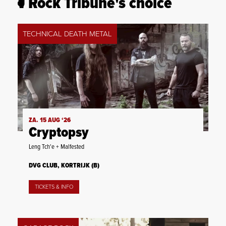
Rock Tribune's choice
TECHNICAL DEATH METAL
ZA. 15 AUG ‘26
Cryptopsy
Leng Tch'e + Malfested
DVG CLUB, KORTRIJK (B)
TICKETS & INFO