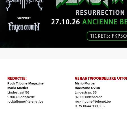
REDACTIE:
VERANTWOORDELIJKE UITG
Rock Tribune Magazine
Mario Mortier
Mario Mortier
Rockzone CVBA
Lindestraat 56
Lindestraat 56
9700 Oudenaarde
9700 Oudenaarde
rocktribune@telenet.be
rocktribune@telenet.be
BTW 0644.939.835