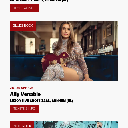
PATRONAAT STAGE 2, HAARLEM (NL)
TICKETS & INFO
BLUES ROCK
ZO. 20 SEP ‘26
Ally Venable
LUXOR LIVE GROTE ZAAL, ARNHEM (NL)
TICKETS & INFO
INDIE ROCK