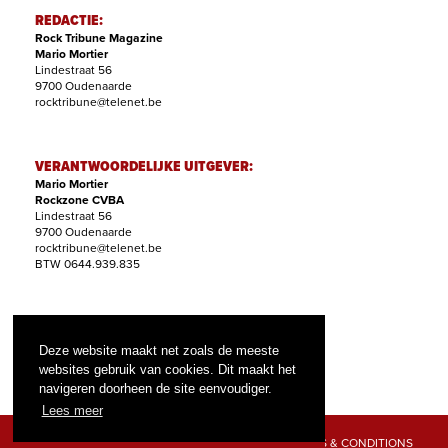
REDACTIE:
Rock Tribune Magazine
Mario Mortier
Lindestraat 56
9700 Oudenaarde
rocktribune@telenet.be
VERANTWOORDELIJKE UITGEVER:
Mario Mortier
Rockzone CVBA
Lindestraat 56
9700 Oudenaarde
rocktribune@telenet.be
BTW 0644.939.835
ABONNEMENTEN:
Filip Nollet
Deze website maakt net zoals de meeste
abonnementen@rock-tribune.com
websites gebruik van cookies. Dit maakt het
navigeren doorheen de site eenvoudiger.
Lees meer
TERMS & CONDITIONS