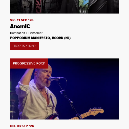
VR. 11 SEP ‘26
AnomiC
Damnation + Hakselaer
POPPODIUM MANIFESTO, HOORN (NL)
TICKETS & INFO
PROGRESSIVE ROCK
DO. 03 SEP ‘26