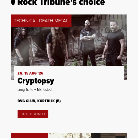
Rock Tribune's choice
TECHNICAL DEATH METAL
ZA. 15 AUG ‘26
Cryptopsy
Leng Tch'e + Malfested
DVG CLUB, KORTRIJK (B)
TICKETS & INFO