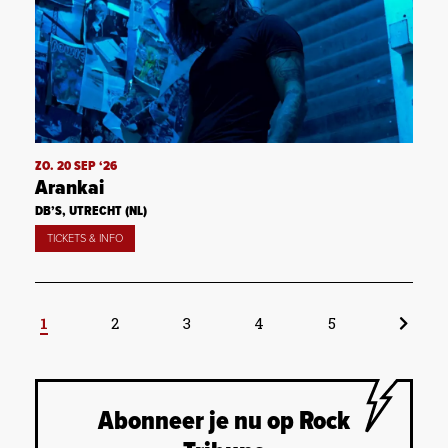
ZO. 20 SEP ‘26
Arankai
DB’S, UTRECHT (NL)
TICKETS & INFO
1
2
3
4
5
Abonneer je nu op Rock