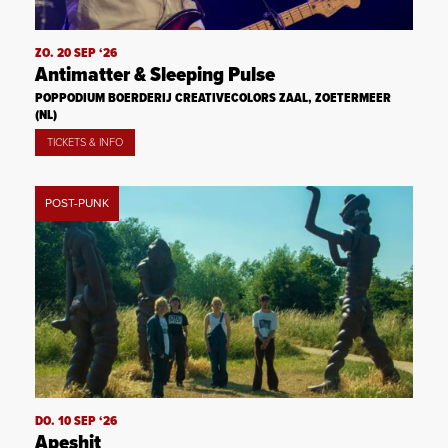
ZO. 20 SEP ‘26
Antimatter & Sleeping Pulse
POPPODIUM BOERDERIJ CREATIVECOLORS ZAAL, ZOETERMEER
(NL)
TICKETS & INFO
POST-PUNK
DO. 10 SEP ‘26
Apeshit