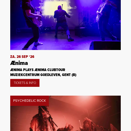
ZA. 26 SEP ‘26
Ænima
ÆNIMA PLAYS ÆNIMA CLUBTOUR
MUZIEKCENTRUM GOEDLEVEN, GENT (B)
TICKETS & INFO
PSYCHEDELIC ROCK