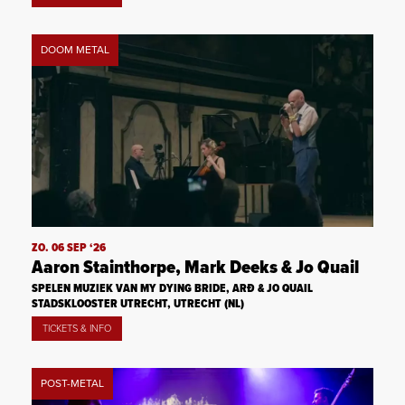
DOOM METAL
ZO. 06 SEP ‘26
Aaron Stainthorpe, Mark Deeks & Jo Quail
SPELEN MUZIEK VAN MY DYING BRIDE, ARÐ & JO QUAIL
STADSKLOOSTER UTRECHT, UTRECHT (NL)
TICKETS & INFO
POST-METAL