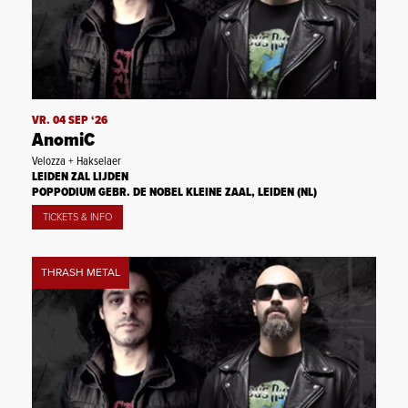
VR. 04 SEP ‘26
AnomiC
Velozza + Hakselaer
LEIDEN ZAL LIJDEN
POPPODIUM GEBR. DE NOBEL KLEINE ZAAL, LEIDEN (NL)
TICKETS & INFO
THRASH METAL