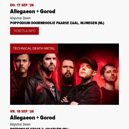
DO. 17 SEP ‘26
Allegaeon + Gorod
Abysmal Dawn
POPPODIUM DOORNROOSJE PAARSE ZAAL, NIJMEGEN (NL)
TICKETS & INFO
TECHNICAL DEATH METAL
VR. 18 SEP ‘26
Allegaeon + Gorod
Abysmal Dawn