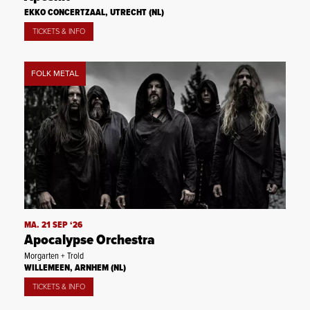
EKKO CONCERTZAAL, UTRECHT (NL)
TICKETS & INFO
FOLK METAL
MA. 21 SEP ‘26
Apocalypse Orchestra
Morgarten + Trold
WILLEMEEN, ARNHEM (NL)
TICKETS & INFO