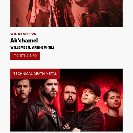
WO. 02 SEP ‘26
Ak'chamel
WILLEMEEN, ARNHEM (NL)
TICKETS & INFO
TECHNICAL DEATH METAL