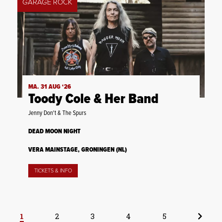
GARAGE ROCK
MA. 31 AUG ‘26
Toody Cole & Her Band
Jenny Don't & The Spurs
DEAD MOON NIGHT
VERA MAINSTAGE, GRONINGEN (NL)
TICKETS & INFO
1
2
3
4
5